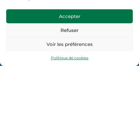
Accepter
Refuser
Voir les préférences
contact@ge19.fr
Politique de cookies
05.55.21.54.94
06.71.03.20.08
Horaires d’ouverture :
Du Lundi au Vendredi
8h30-12h30 et 13h30-16h30
Site web réalisé par :
Relief Communication