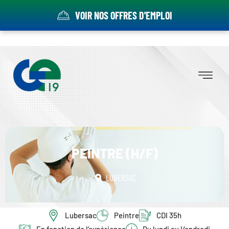
VOIR NOS OFFRES D'EMPLOI
PEINTRE (H/F)
LUBERSAC
Lubersac
Peintre
CDI 35h
En fonction de l'expérience
Du lundi au Vendredi