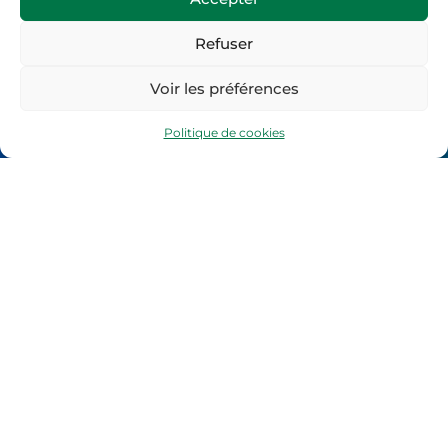
Refuser
contact@ge19.fr
Voir les préférences
05.55.21.54.94
06.71.03.20.08
Politique de cookies
Horaires d’ouverture :
Du Lundi au Vendredi
8h30-12h30 et 13h30-16h30
Site web réalisé par :
Relief Communication