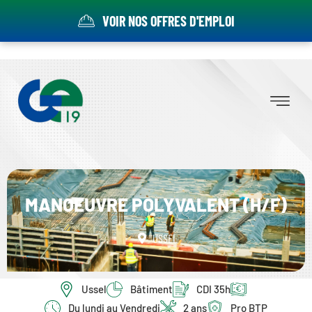
VOIR NOS OFFRES D'EMPLOI
MANOEUVRE POLYVALENT (H/F)
USSEL
Ussel
Bâtiment
CDI 35h
Du lundi au Vendredi
2 ans
Pro BTP