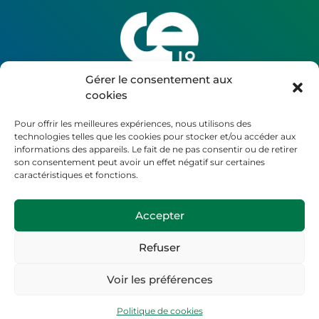
Gérer le consentement aux
Votre allié BTP pour
cookies
une embauche réussie !
Pour offrir les meilleures expériences, nous utilisons des
technologies telles que les cookies pour stocker et/ou accéder aux
informations des appareils. Le fait de ne pas consentir ou de retirer
son consentement peut avoir un effet négatif sur certaines
caractéristiques et fonctions.
Accepter
Refuser
Voir les préférences
Politique de cookies