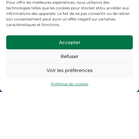
Pour offrir les meilleures expériences, nous utilisons des
technologies telles que les cookies pour stocker et/ou accéder aux
informations des appareils. Le fait de ne pas consentir ou de retirer
son consentement peut avoir un effet négatif sur certaines
caractéristiques et fonctions.
Accepter
Refuser
Voir les préférences
Politique de cookies
contact@ge19.fr
05.55.21.54.94
06.71.03.20.08
Horaires d’ouverture :
Du Lundi au Vendredi
8h30-12h30 et 13h30-16h30