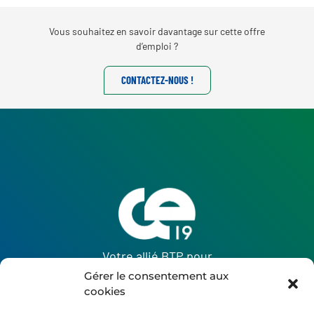
Vous souhaitez en savoir davantage sur cette offre
d’emploi ?
CONTACTEZ-NOUS !
Votre allié BTP pour
une embauche réussie !
Gérer le consentement aux
cookies