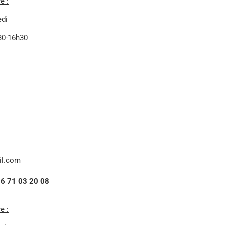
e :
edi
30-16h30
il.com
6 71 03 20 08
e :